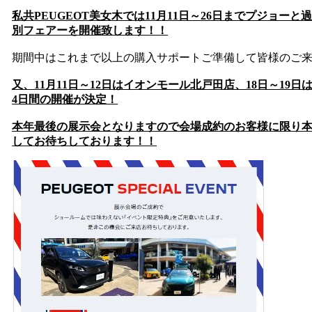
私共PEUGEOT美女木では11月11日～26日までプジョー
別フェアーを開催致します！！
期間中はこれまで以上の購入サポートご準備して皆様のご
又、11月11日～12日はイオンモール北戸田店、18日～19
4日間の開催が決定！
本年最後の展示会となりますので会場成約のお客様に限り
してお待ちしております！！