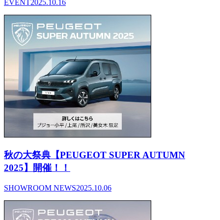
EVENT
2025.10.16
秋の大祭典【PEUGEOT SUPER AUTUMN
2025】開催！！
SHOWROOM NEWS
2025.10.06