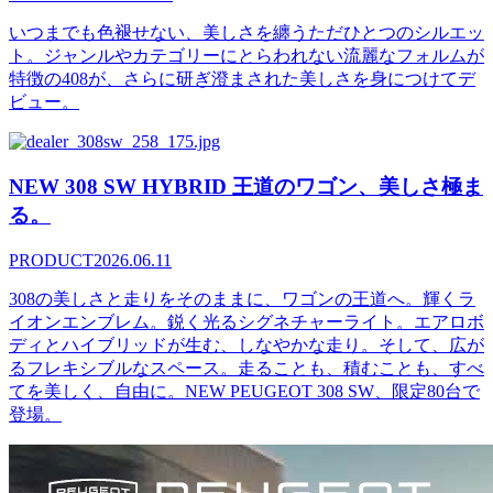
いつまでも色褪せない、美しさを纏うただひとつのシルエッ
ト。ジャンルやカテゴリーにとらわれない流麗なフォルムが
特徴の408が、さらに研ぎ澄まされた美しさを身につけてデ
ビュー。
NEW 308 SW HYBRID 王道のワゴン、美しさ極ま
る。
PRODUCT
2026.06.11
308の美しさと走りをそのままに、ワゴンの王道へ。輝くラ
イオンエンブレム。鋭く光るシグネチャーライト。エアロボ
ディとハイブリッドが生む、しなやかな走り。そして、広が
るフレキシブルなスペース。走ることも、積むことも、すべ
てを美しく、自由に。NEW PEUGEOT 308 SW、限定80台で
登場。