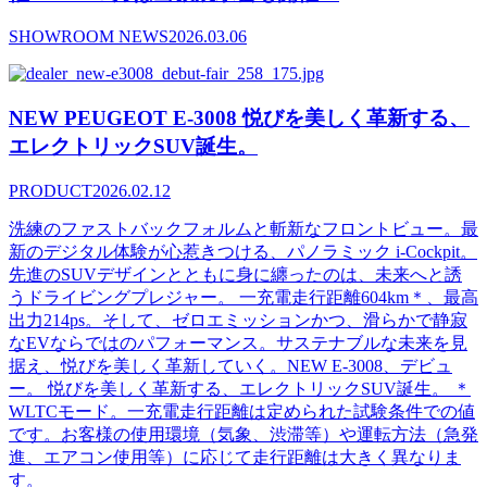
SHOWROOM NEWS
2026.03.06
NEW PEUGEOT E-3008 悦びを美しく革新する、
エレクトリックSUV誕生。
PRODUCT
2026.02.12
洗練のファストバックフォルムと斬新なフロントビュー。最
新のデジタル体験が心惹きつける、パノラミック i-Cockpit。
先進のSUVデザインとともに身に纏ったのは、未来へと誘
うドライビングプレジャー。 一充電走行距離604km＊、最高
出力214ps。そして、ゼロエミッションかつ、滑らかで静寂
なEVならではのパフォーマンス。サステナブルな未来を見
据え、悦びを美しく革新していく。NEW E-3008、デビュ
ー。 悦びを美しく革新する、エレクトリックSUV誕生。 ＊
WLTCモード。一充電走行距離は定められた試験条件での値
です。お客様の使用環境（気象、渋滞等）や運転方法（急発
進、エアコン使用等）に応じて走行距離は大きく異なりま
す。