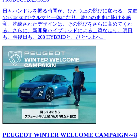
日々ハンドルを握る時間が、ひとつ上の悦びに変わる。先進
のi-Cockpitでクルマと一体になり、思いのままに駆ける感
覚。洗練されたデザインは、その悦びをさらに高めてくれ
る。さらに、新開発ハイブリッドによる上質な走り。明日
も、明後日も、208 HYBRIDと、ひとつ上へ。
PEUGEOT WINTER WELCOME CAMPAIGN～8