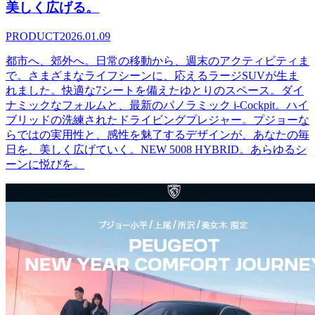
美しく広げる。
PRODUCT
2026.01.09
都市へ、郊外へ。日常の移動から、週末のアクティビティま
で。さまざまなライフシーンに、応えるラージSUVが生ま
れました。快適な7シートを備えたゆとりのスペース。ダイ
ナミックなフォルムと、最新のパノラミック i-Cockpit。ハイ
ブリッドの洗練されたドライビングプレジャー。プジョーな
らではの実用性と、感性を魅了するデザインが、あなたの毎
日を、美しく広げていく。NEW 5008 HYBRID。あらゆるシ
ーンに悦びを。