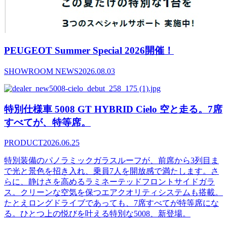
PEUGEOT Summer Special 2026開催！
SHOWROOM NEWS
2026.08.03
特別仕様車 5008 GT HYBRID Cielo 空と走る。7席
すべてが、特等席。
PRODUCT
2026.06.25
特別装備のパノラミックガラスルーフが、前席から3列目ま
で光と景色を招き入れ、乗員7人を開放感で満たします。さ
らに、静けさを高めるラミネーテッドフロントサイドガラ
ス。クリーンな空気を保つエアクオリティシステムも搭載。
たとえロングドライブであっても、7席すべてが特等席にな
る。ひとつ上の悦びを叶える特別な5008、新登場。