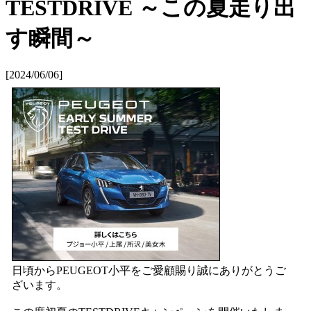
TESTDRIVE ～この夏走り出
す瞬間～
[2024/06/06]
日頃からPEUGEOT小平をご愛顧賜り誠にありがとうご
ざいます。