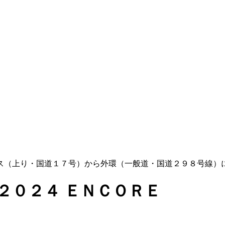
ス（上り・国道１７号）から外環（一般道・国道２９８号線）
２０２４ ＥＮＣＯＲＥ