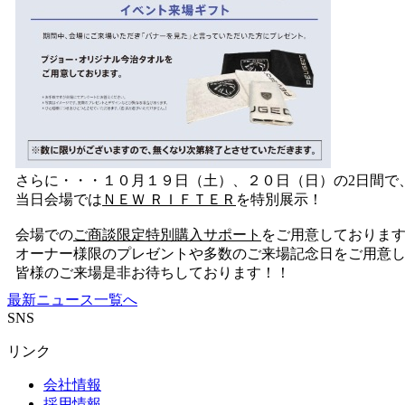
さらに・・・１０月１９日（土）、２０日（日）の2日間で
当日会場では
ＮＥＷ ＲＩＦＴＥＲ
を特別展示！
会場での
ご商談限定特別購入サポート
をご用意しておりま
オーナー様限のプレゼントや多数のご来場記念日をご用意
皆様のご来場是非お待ちしております！！
最新ニュース一覧へ
SNS
リンク
会社情報
採用情報