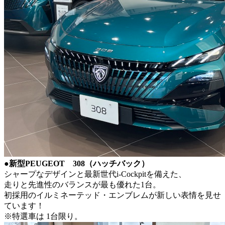
●新型PEUGEOT 308（ハッチバック）
シャープなデザインと最新世代i-Cockpitを備えた、
走りと先進性のバランスが最も優れた1台。
初採用のイルミネーテッド・エンブレムが新しい表情を見せ
ています！
※特選車は 1台限り。