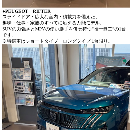
●PEUGEOT RIFTER
スライドドア・広大な室内・積載力を備えた、
趣味・仕事・家族のすべてに応える万能モデル。
SUVの力強さとMPVの使い勝手を併せ持つ“唯一無二”の1台
です。
※特選車はショートタイプ ロングタイプ 1台限り。