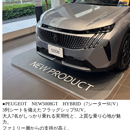
●PEUGEOT NEW5008GT HYBRID（7シーターSUV）
3列シートを備えたフラッグシップSUV。
大人7名がしっかり乗れる実用性と、上質な乗り心地が魅
力。
ファミリー層からの支持が高く、