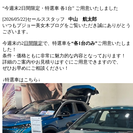
“今週末2日間限定・特選車 各1台” ご用意いたしました
[2026/05/22]
セールススタッフ
中山 航太郎
いつもプジョー美女木ブログをご覧いただき誠にありがとう
ございます。
今週末の2
日間限定
で、特選車を
“各1台のみ”
ご用意いたしま
した！
条件・価格ともに非常に魅力的な内容となっております！
詳細のご案内やお見積りはすぐにご用意できますので、
ぜひお早めにご相談ください！
↓特選車はこちら↓